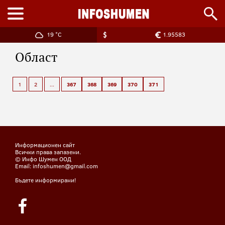
19 °C
1.95583
Област
1
2
...
367
368
369
370
371
Информационен сайт
Всички права запазени.
© Инфо Шумен ООД
Email: infoshumen@gmail.com
Бъдете информирани!