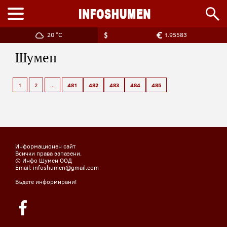
20 °C
1.95583
Шумен
1
2
...
481
482
483
484
485
Информационен сайт
Всички права запазени.
© Инфо Шумен ООД
Email: infoshumen@gmail.com
Бъдете информирани!