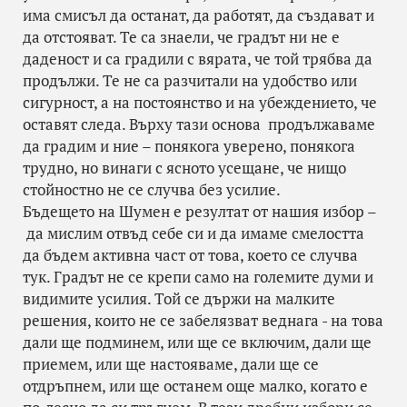
има смисъл да останат, да работят, да създават и
да отстояват. Те са знаели, че градът ни не е
даденост и са градили с вярата, че той трябва да
продължи. Те не са разчитали на удобство или
сигурност, а на постоянство и на убеждението, че
оставят следа. Върху тази основа продължаваме
да градим и ние – понякога уверено, понякога
трудно, но винаги с ясното усещане, че нищо
стойностно не се случва без усилие.
Бъдещето на Шумен е резултат от нашия избор –
да мислим отвъд себе си и да имаме смелостта
да бъдем активна част от това, което се случва
тук. Градът не се крепи само на големите думи и
видимите усилия. Той се държи на малките
решения, които не се забелязват веднага - на това
дали ще подминем, или ще се включим, дали ще
приемем, или ще настояваме, дали ще се
отдръпнем, или ще останем още малко, когато е