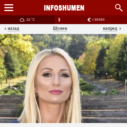
22 °C
1.95583
назад
напред
Шумен