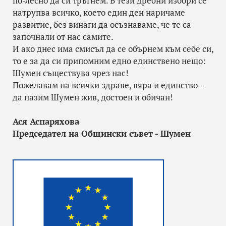
по-лесно да си тръгнем. В тези дребни избори се
натрупва всичко, което един ден наричаме
развитие, без винаги да осъзнаваме, че те са
започнали от нас самите.
И ако днес има смисъл да се обърнем към себе си,
то е за да си припомним едно единствено нещо:
Шумен съществува чрез нас!
Пожелавам на всички здраве, вяра и единство -
да пазим Шумен жив, достоен и обичан!
Ася Аспаряхова
Председател на Общински съвет - Шумен