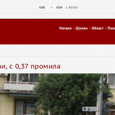
USD
•
EUR
1.95583
Начало
Шумен
Област
Пол
и, с 0,37 промила