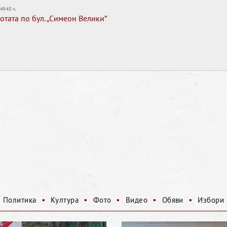
:49:43 ч.
тата по бул. „Симеон Велики”
•
•
•
•
•
Политика
Култура
Фото
Видео
Обяви
Избори