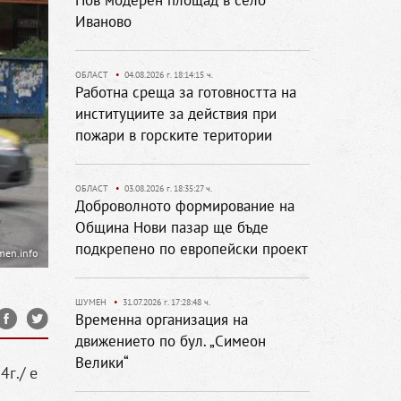
Нов модерен площад в село
Иваново
ОБЛАСТ
•
04.08.2026 г. 18:14:15 ч.
Работна среща за готовността на
институциите за действия при
пожари в горските територии
ОБЛАСТ
•
03.08.2026 г. 18:35:27 ч.
Доброволното формирование на
Община Нови пазар ще бъде
подкрепено по европейски проект
men.info
ШУМЕН
•
31.07.2026 г. 17:28:48 ч.
Временна организация на
движението по бул. „Симеон
Велики“
г./ е