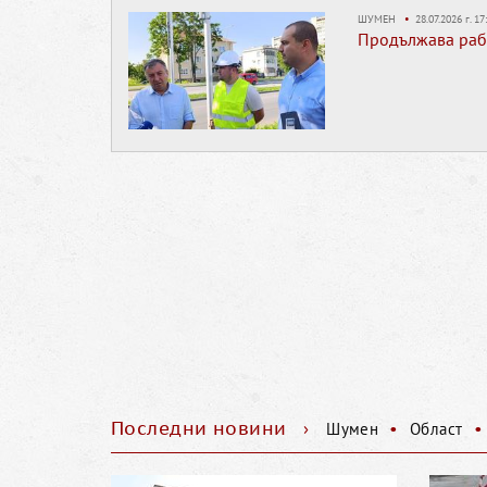
ШУМЕН
•
28.07.2026 г. 17
Продължава рабо
Последни новини
›
•
•
Шумен
Област