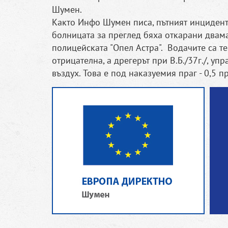
Шумен.
Както Инфо Шумен писа, пътният инцидент с
болницата за преглед бяха откарани двам
полицейската "Опел Астра". Водачите са т
отрицателна, а дрегерът при В.Б./37г./, у
въздух. Това е под наказуемия праг - 0,5 