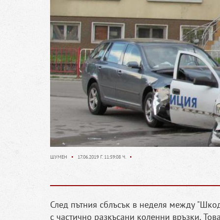
ШУМЕН
•
17.06.2019 Г. 11:59:08 Ч.
•
След пътния сблъсък в неделя между "Шкод
с частично разкъсани коленни връзки. То