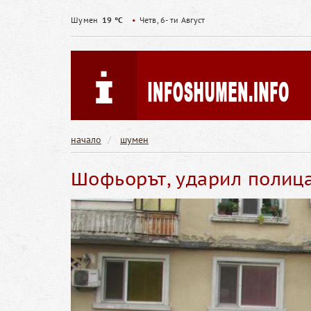
Шумен
19 °C
•
Четв, 6- ти Август
начало
шумен
Шофьорът, ударил полица