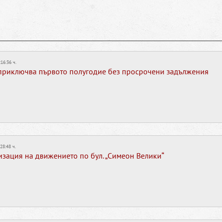
:16:36 ч.
риключва първото полугодие без просрочени задължения
:28:48 ч.
зация на движението по бул. „Симеон Велики“