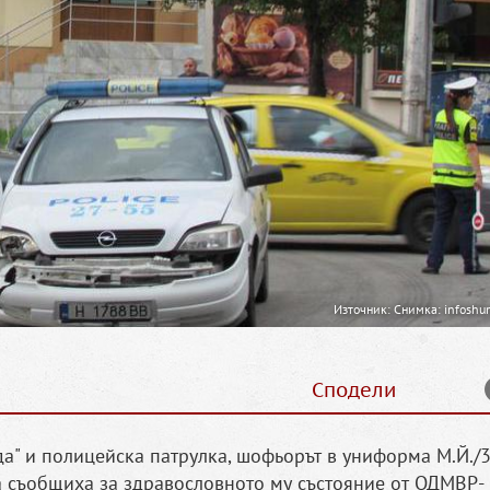
Източник: Снимка: infoshu
Сподели
а" и полицейска патрулка, шофьорът в униформа М.Й./34
ва съобщиха за здравословното му състояние от ОДМВР-