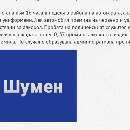
тана към 16 часа в неделя в района на автогарата, а в
а униформени. Лек автомобил премина на червено и у
ествани за алкохол. Пробата на полицейският служител 
правлявал шкодата, отчел 0, 37 промила алкохол в издиш
промила. По случая е образувана административна препи