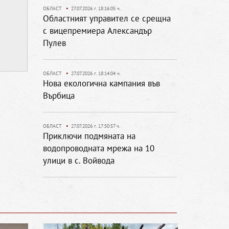
ОБЛАСТ
•
27.07.2026 г. 18:16:05 ч.
Областният управител се срещна
с вицепремиера Александър
Пулев
ОБЛАСТ
•
27.07.2026 г. 18:14:04 ч.
Нова екологична кампания във
Върбица
ОБЛАСТ
•
27.07.2026 г. 17:50:57 ч.
Приключи подмяната на
водопроводната мрежа на 10
улици в с. Войвода