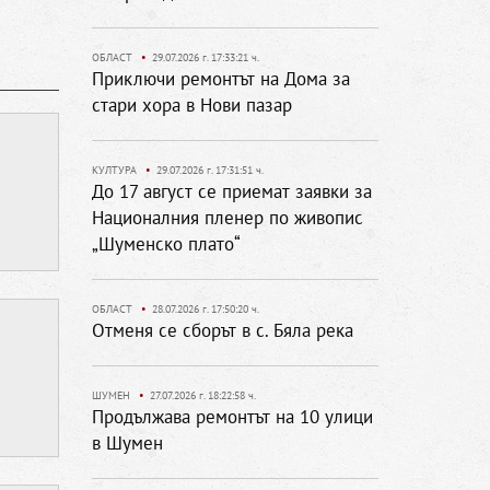
ОБЛАСТ
•
29.07.2026 г. 17:33:21 ч.
Приключи ремонтът на Дома за
стари хора в Нови пазар
КУЛТУРА
•
29.07.2026 г. 17:31:51 ч.
До 17 август се приемат заявки за
Националния пленер по живопис
„Шуменско плато“
ОБЛАСТ
•
28.07.2026 г. 17:50:20 ч.
Отменя се сборът в с. Бяла река
ШУМЕН
•
27.07.2026 г. 18:22:58 ч.
Продължава ремонтът на 10 улици
в Шумен