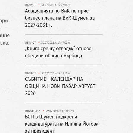
ОБЛАСТ
•
31.07.2026 г. 17:22:06 ч.
Асоциацията по ВиК не прие
бизнес плана на ВиК-Шумен за
дари
2027-2031 г.
е
ания
ска.
ОБЛАСТ
•
30.07.2026 г. 17:47:00 ч.
„Книга срещу отпадък“ отново
обедини община Върбица
ОБЛАСТ
•
30.07.2026 г. 17:39:11 ч.
СЪБИТИЕН КАЛЕНДАР НА
ОБЩИНА НОВИ ПАЗАР АВГУСТ
2026
ПОЛИТИКА
•
29.07.2026 г. 17:41:37 ч.
БСП в Шумен подкрепя
кандидатурата на Илияна Йотова
за президент