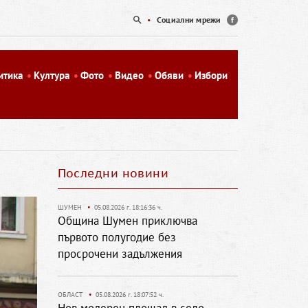
•
Социални мрежи
итика
Култура
Фото
Видео
Обяви
Избори
Последни новини
ШУМЕН
•
05.08.2026 г. 18:16:36 ч.
Община Шумен приключва
първото полугодие без
просрочени задължения
ОБЛАСТ
•
05.08.2026 г. 18:07:52 ч.