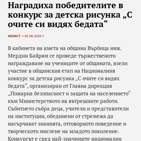
Наградиха победителите в
конкурс за детска рисунка „С
очите си видях бедата“
ОБЛАСТ
05.06.2026 Г.
В кабинета на кмета на община Върбица инж.
Мердин Байрям се проведе тържественото
награждаване на учениците от общината, взели
участие в общинския етап на Националния
конкурс за детска рисунка „С очите си видях
бедата“, организиран от Главна дирекция
„Пожарна безопасност и защита на населението“
към Министерството на вътрешните работи.
Събитието събра деца, учители и представители
на институции, обединени от стремежа да
насърчават знанията, отговорното поведение и
творческото мислене на младото поколение.
Конкурсът е сред най-значимите национални