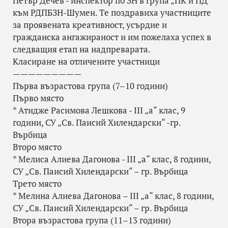
Петър Дечев - инспектор по ЗН в група „ПК и ПД“
към РДПБЗН-Шумен. Те поздравиха участниците
за проявената креативност, усърдие и
гражданска ангажираност и им пожелаха успех в
следващия етап на надпреварата.
Класиране на отличените участници
—————————
Първа възрастова група (7–10 години)
Първо място
* Атидже Расимова Лешкова - III „а“ клас, 9
години, СУ „Св. Паисий Хилендарски“ -гр.
Върбица
Второ място
* Мелиса Алиева Дагонова - III „а“ клас, 8 години,
СУ „Св. Паисий Хилендарски“ – гр. Върбица
Трето място
* Мелина Алиева Дагонова – III „а“ клас, 8 години,
СУ „Св. Паисий Хилендарски“ – гр. Върбица
Втора възрастова група (11–13 години)