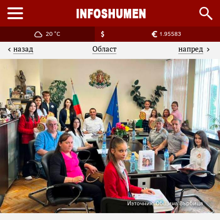
20 °C
1.95583
назад
напред
Област
Източник: Община Върбица