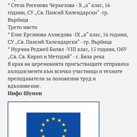
* Стела Росенова Черкезова - X „а“ клас, 16
години, СУ „Св. Паисий Хилендарски“ -гр.
Върбица
Трето място
* Елис Ерсинова Ахмедова -IX „а“ клас, 16 години,
СУ „Св. Паисий Хилендарски“ - гр. Върбица
* Нурчин Реджеб Билял -VIII клас, 15 години, ОбУ
„Св. Св. Кирил и Методий“ - с. Бяла река
В края на церемонията присъстващите отправиха
аплодисменти към всички участници и техните
преподаватели за положения труд и
вдъхновение.
Инфо Шумен