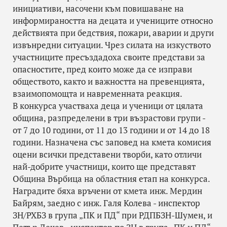
инициативи, насочени към повишаване на
информираността на децата и учениците относно
действията при бедствия, пожари, аварии и други
извънредни ситуации. Чрез силата на изкуството
участниците пресъздадоха своите представи за
опасностите, пред които може да се изправи
обществото, както и важността на превенцията,
взаимопомощта и навременната реакция.
В конкурса участваха деца и ученици от цялата
община, разпределени в три възрастови групи -
от 7 до 10 години, от 11 до 13 години и от 14 до 18
години. Назначена със заповед на кмета комисия
оцени всички представени творби, като отличи
най-добрите участници, които ще представят
Община Върбица на областния етап на конкурса.
Наградите бяха връчени от кмета инж. Мердин
Байрям, заедно с инж. Галя Колева - инспектор
ЗН/РХБЗ в група „ПК и ПД“ при РДПБЗН-Шумен, и