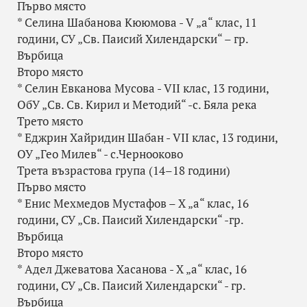
Първо място
* Селина Шабанова Кююмова - V „а“ клас, 11
години, СУ „Св. Паисий Хилендарски“ – гр.
Върбица
Второ място
* Селин Евканова Мусова - VII клас, 13 години,
ОбУ „Св. Св. Кирил и Методий“ -с. Бяла река
Трето място
* Еджрин Хайридин Шабан - VII клас, 13 години,
ОУ „Гео Милев“ - с.Чернооково
Трета възрастова група (14–18 години)
Първо място
* Енис Мехмедов Мустафов – X „а“ клас, 16
години, СУ „Св. Паисий Хилендарски“ -гр.
Върбица
Второ място
* Адел Джеватова Хасанова - X „а“ клас, 16
години, СУ „Св. Паисий Хилендарски“ - гр.
Върбица