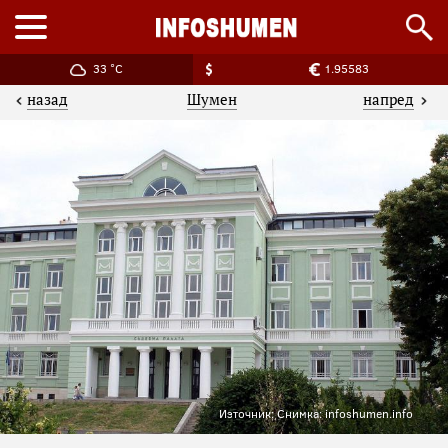
33 °C
1.95583
назад
напред
Шумен
Източник: Снимка: infoshumen.info