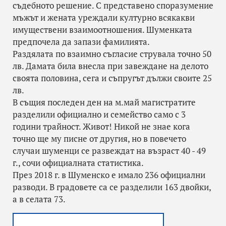
съдебното решение. С представено споразумение
мъжът и жената уреждали културно всякакви
имуществени взаимоотношения. Шуменката
предпочела да запази фамилията.
Раздялата по взаимно съгласие струвала точно 50
лв. Дамата била внесла при завеждане на делото
своята половина, сега и съпругът дължи своите 25
лв.
В същия последен ден на м.май магистратите
разделили официално и семейство само с 3
години трайност. Живот! Никой не знае кога
точно ще му писне от другия, но в повечето
случаи шуменци се развеждат на възраст 40 - 49
г., сочи официалната статистика.
През 2018 г. в Шуменско е имало 236 официални
разводи. В градовете са се разделили 163 двойки,
а в селата 73.