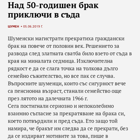
Над 50-годишен брак
приключи в съда
ШУМЕН
05.06.2019 Г.
Шуменски магистрати прекратиха граждански
брак на повече от половин век. Решението за
развода след златната сватба било взето от съда в
края на миналата седмица. Изключителна
рядкост е да се слага точка на толкова дълго
семейно съжителство, но все пак се случва.
Въпросните шуменци, които със сигурност вече
са пенсионна възраст, станали семейство още
през лятото на далечната 1966 г.
Сега постигнали сериозно и непоколебимо
взаимно съгласие за прекратяване на брака си,
което потвърдили и пред съда. Ето защо той
намира, че бракът им следва да се прекрати, без
да се издирват мотивите за това, пише в