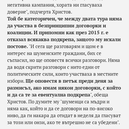
негативна кампания, хората ни гласуваха
доверие", подчерта Христов.
Той бе категоричен, че между двата тура няма
да участва в безпринципни договорки и
коалиции. И припомни как през 2015 г. е
отказал всякаква подкрепа, защото му искали
постове.
"И сега ще разговарям и щом е в
интерес на шуменските граждани, бих се
съгласил, но ще оповестя всички разговори. Няма
да водя скрити разговори с нито едни от
политическите сили, които участваха в местните
избори.
Ще оповестя в петък преди деня за
размисъл, ако имам някои договорки, с който
и да са те за евентуална подкрепа
", обеща
Христов. По думите му "шуменци са мъдри и
няма как, който и да се договори на по-високо
ниво, да ги накара да отидат в неделя да гласуват
за този или онзи, ако те вътрешно не са убедени".