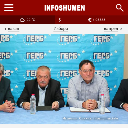
22 °C
1.95583
назад
напред
Избори
Източник: Снимка: infoshumen.info