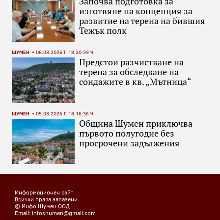
Започва подготовка за
изготвяне на концепция за
развитие на терена на бившия
Тежък полк
ШУМЕН
06.08.2026 Г. 18:20:39 Ч.
Предстои разчистване на
терена за обследване на
сондажите в кв. „Мътница“
ШУМЕН
05.08.2026 Г. 18:16:36 Ч.
Община Шумен приключва
първото полугодие без
просрочени задължения
Информационен сайт
Всички права запазени.
© Инфо Шумен ООД
Email: infoshumen@gmail.com