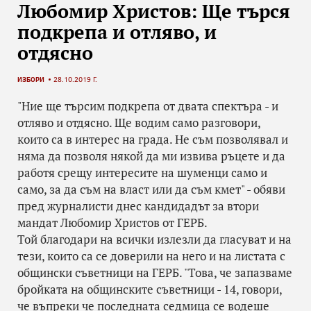
Любомир Христов: Ще търся
подкрепа и отляво, и
отдясно
ИЗБОРИ
28.10.2019 Г.
"Ние ще търсим подкрепа от двата спектъра - и
отляво и отдясно. Ще водим само разговори,
които са в интерес на града. Не съм позволявал и
няма да позволя някой да ми извива ръцете и да
работя срещу интересите на шуменци само и
само, за да съм на власт или да съм кмет" - обяви
пред журналисти днес кандидадът за втори
мандат Любомир Христов от ГЕРБ.
Той благодари на всички излезли да гласуват и на
тези, които са се доверили на него и на листата с
общински съветници на ГЕРБ. "Това, че запазваме
бройката на общинските съветници - 14, говори,
че въпреки че последната седмица се водеше