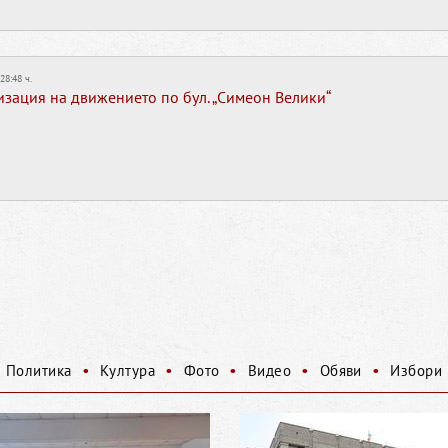
:28:48 ч.
зация на движението по бул. „Симеон Велики“
•
•
•
•
•
Политика
Култура
Фото
Видео
Обяви
Избори