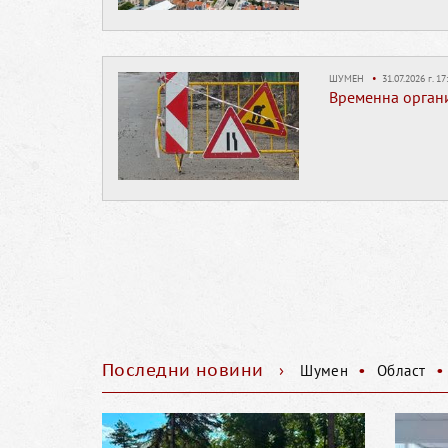
ШУМЕН
•
31.07.2026 г. 17
Временна органи
Последни новини
›
•
•
Шумен
Област