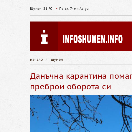
Шумен
21 °C
•
Петък, 7- ми Август
начало
шумен
Данъчна карантина помаг
преброи оборота си