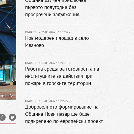
Община Шумен приключва
първото полугодие без
просрочени задължения
ОБЛАСТ
•
05.08.2026 г. 18:07:52 ч.
Нов модерен площад в село
Иваново
ОБЛАСТ
•
04.08.2026 г. 18:14:15 ч.
Работна среща за готовността на
институциите за действия при
пожари в горските територии
men.info
ОБЛАСТ
•
03.08.2026 г. 18:35:27 ч.
Доброволното формирование на
Община Нови пазар ще бъде
подкрепено по европейски проект