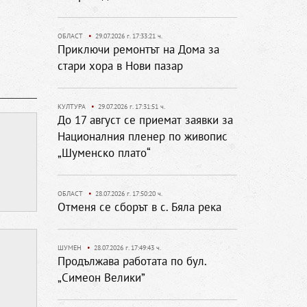
ОБЛАСТ
•
29.07.2026 г. 17:33:21 ч.
Приключи ремонтът на Дома за
стари хора в Нови пазар
КУЛТУРА
•
29.07.2026 г. 17:31:51 ч.
До 17 август се приемат заявки за
Националния пленер по живопис
„Шуменско плато“
ОБЛАСТ
•
28.07.2026 г. 17:50:20 ч.
Отменя се сборът в с. Бяла река
ШУМЕН
•
28.07.2026 г. 17:49:43 ч.
Продължава работата по бул.
„Симеон Велики”