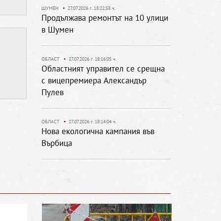
ШУМЕН
•
27.07.2026 г. 18:22:58 ч.
Продължава ремонтът на 10 улици
в Шумен
ОБЛАСТ
•
27.07.2026 г. 18:16:05 ч.
Областният управител се срещна
с вицепремиера Александър
Пулев
ОБЛАСТ
•
27.07.2026 г. 18:14:04 ч.
Нова екологична кампания във
Върбица