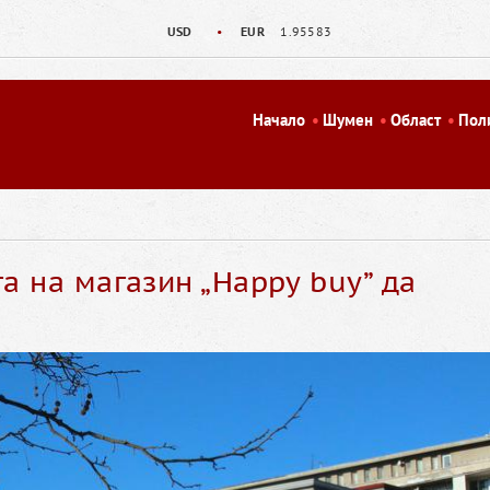
USD
•
EUR
1.95583
Начало
Шумен
Област
Пол
а на магазин „Happy buy” да