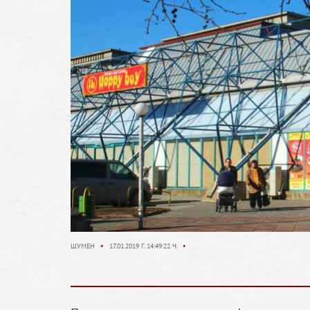
ШУМЕН
•
17.01.2019 Г. 14:49:22 Ч.
•