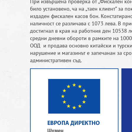
При извършена проверка от „Фискален кон
било установено, ча на „таен клиент” за по
издаден фискален касов бон. Констатирано
наличност се различава с 1073 лева. В пр
достигнал в края на работния ден 10538 л
средни дневни обороти в рамките на 1000 
ООД и продава основно китайски и турски 
нарушение и магазинът е запечанан за сро
административен съд.