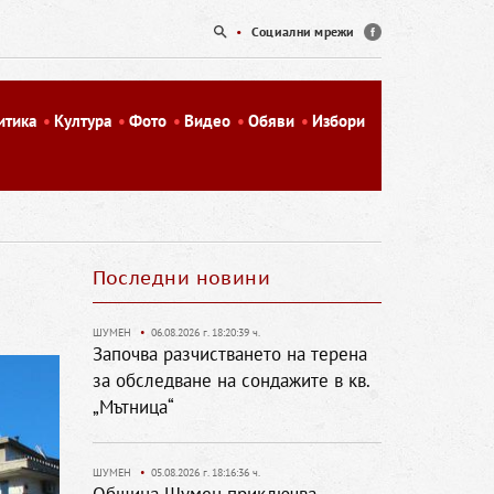
•
Социални мрежи
итика
Култура
Фото
Видео
Обяви
Избори
Последни новини
ШУМЕН
•
06.08.2026 г. 18:20:39 ч.
Започва разчистването на терена
за обследване на сондажите в кв.
„Мътница“
ШУМЕН
•
05.08.2026 г. 18:16:36 ч.