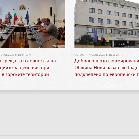
03.08.2026 г. 18:35:27 ч.
ШУМЕН
•
31.07.2026 г. 17:28:48 ч.
олното формирование на
Временна организация на
 Нови пазар ще бъде
движението по бул. „Симеон 
пено по европейски проект