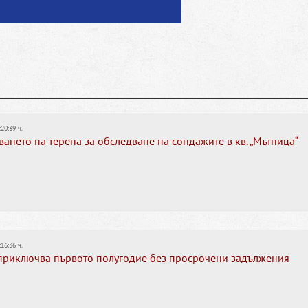
:20:39 ч.
ването на терена за обследване на сондажите в кв. „Мътница“
:16:36 ч.
риключва първото полугодие без просрочени задължения