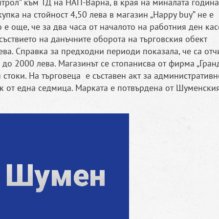
трол” към ТД на НАП-Варна, в края на миналата година
купка на стойност 4,50 лева в магазин „Happy buy” не е
 е още, че за два часа от началото на работния ден кас
исъствието на данъчните оборота на търговския обект
ева. Справка за предходни периоди показала, че са отч
до 2000 лева. Магазинът се стопанисва от фирма „Гранд
стоки. На търговеца е съставен акт за административн
к от една седмица. Марката е потвърдена от Шуменски