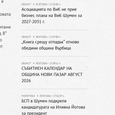
 е
ОБЛАСТ
•
31.07.2026 г. 17:22:06 ч.
Асоциацията по ВиК не прие
овата
бизнес плана на ВиК-Шумен за
2027-2031 г.
итани
 8”
ОБЛАСТ
•
30.07.2026 г. 17:47:00 ч.
о
„Книга срещу отпадък“ отново
ят
обедини община Върбица
ОБЛАСТ
•
30.07.2026 г. 17:39:11 ч.
СЪБИТИЕН КАЛЕНДАР НА
ОБЩИНА НОВИ ПАЗАР АВГУСТ
2026
ПОЛИТИКА
•
29.07.2026 г. 17:41:37 ч.
БСП в Шумен подкрепя
кандидатурата на Илияна Йотова
за президент